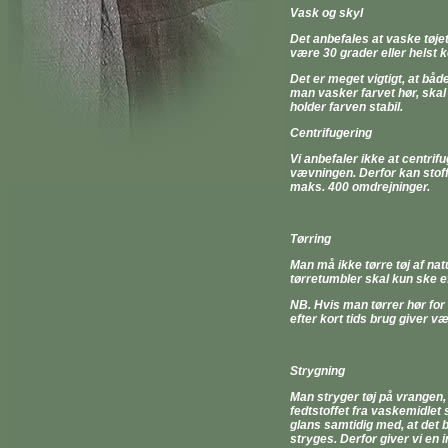
Vask og skyl
Det anbefales at vaske tøje
være 30 grader eller helst k
Det er meget vigtigt, at båd
man vasker farvet hør, skal m
holder farven stabil.
Centrifugering
Vi anbefaler ikke at centrifu
vævningen. Derfor kan stof
maks. 400 omdrejninger.
Tørring
Man må ikke tørre tøj af natu
tørretumbler skal kun ske ef
NB. Hvis man tørrer hør for
efter kort tids brug giver 
Strygning
Man stryger tøj på vrangen,
fedtstoffet fra vaskemidlet s
glans samtidig med, at det bl
stryges. Derfor giver vi en i