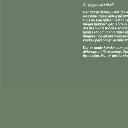
At lægge uld i blød!
Gør aldrig dette!!! Hvis du 
en sæbe. Gnub aldrig på uld 
Hvis du kan nøjes med at hæn
meget lækkert igen. Hvis du 
det til en kort proces. Nogl
gang selv om man bruger meg
fungerer, og dit uld produkt 
vasker personligt al min u
Der er nogle kunder, som op
uldprogram flere gange. Det 
fortsætter. Her er der forske